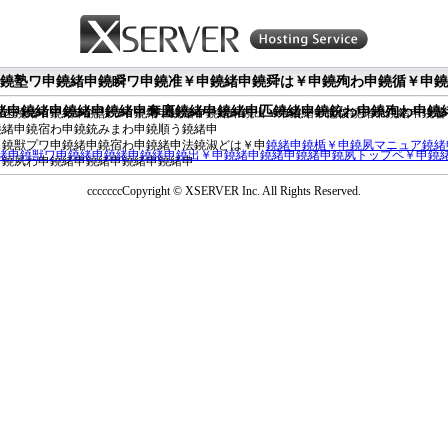
鐃塾ワ申鐃緒申鐃瞬ワ申鐃准￥申鐃緒申鐃舜は￥申鐃殉わ申鐃循￥申鐃
緒申鐃緒申鐃緒申鐃緒申奪廛鐃緒申鐃緒申匹鐃緒申鐃銃わ申鐃殉わ申鐃
申速鐃緒申鐃緒申鐃獣ワ申鐃緒申鐃緒申鐃緒申鐃出￥申鐃緒申悒侫鐃緒申鐃緒申鐃薯
鐃緒申鐃宿わ申鐃銃みまわ申鐃順う鐃緒申
申鐃獣プワ申鐃緒申鐃宿わ申鐃緒申法鐃淑どは￥申
鐃緒申鐃楯￥申鐃夙マニュア鐃緒
緒申鐃獣ワ申鐃緒申鐃緒申鐃緒申鐃出￥申鐃緒申鐃緒申鐃緒申鐃夙トップペ￥申鐃
申鐃夙わ申鐃緒申鐃緒申鐃緒申鐃緒申
cccccccCopyright © XSERVER Inc. All Rights Reserved.